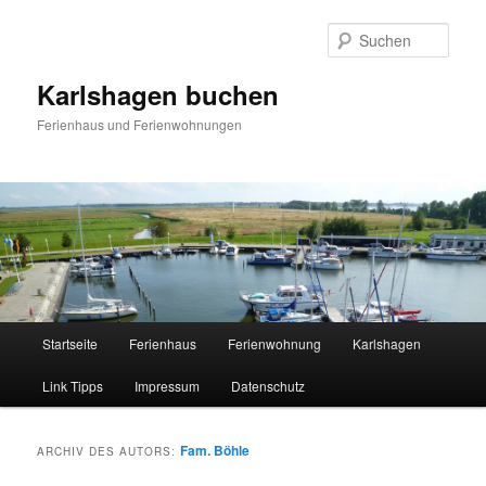
Zum
Zum
Inhalt
sekundären
Such
wechseln
Inhalt
wechseln
Karlshagen buchen
Ferienhaus und Ferienwohnungen
Hauptmenü
Startseite
Ferienhaus
Ferienwohnung
Karlshagen
Link Tipps
Impressum
Datenschutz
Fam. Böhle
ARCHIV DES AUTORS: