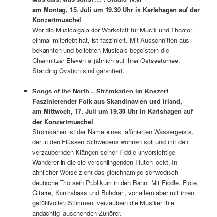
am Montag, 15. Juli um 19.30 Uhr in Karlshagen auf der
Konzertmuschel
Wer die Musicalgala der Werkstatt für Musik und Theater
einmal miterlebt hat, ist fasziniert. Mit Ausschnitten aus
bekannten und beliebten Musicals begeistern die
Chemnitzer Eleven alljährlich auf ihrer Ostseeturnee.
Standing Ovation sind garantiert.
Songs of the North – Strömkarlen im Konzert
Faszinierender Folk aus Skandinavien und Irland,
am Mittwoch, 17. Juli um 19.30 Uhr
in Karlshagen auf
der Konzertmuschel
Strömkarlen ist der Name eines raffinierten Wassergeists,
der in den Flüssen Schwedens wohnen soll und mit den
verzaubernden Klängen seiner Fiddle unvorsichtige
Wanderer in die sie verschlingenden Fluten lockt. In
ähnlicher Weise zieht das gleichnamige schwedisch-
deutsche Trio sein Publikum in den Bann: Mit Fiddle, Flöte,
Gitarre, Kontrabass und Bohdran, vor allem aber mit ihren
gefühlvollen Stimmen, verzaubern die Musiker ihre
andächtig lauschenden Zuhörer.