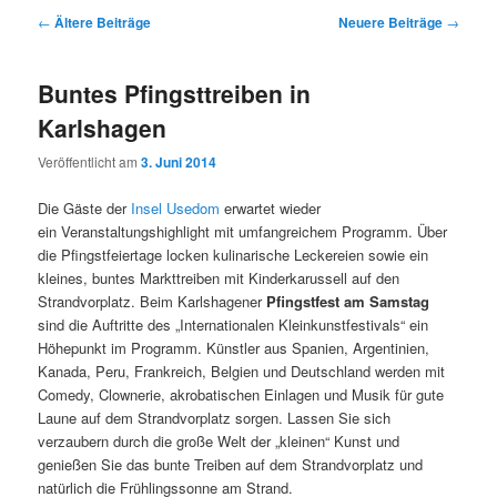
Beitrags-
←
Ältere Beiträge
Neuere Beiträge
→
Navigation
Buntes Pfingsttreiben in
Karlshagen
Veröffentlicht am
3. Juni 2014
Die Gäste der
Insel Usedom
erwartet wieder
ein Veranstaltungshighlight mit umfangreichem Programm. Über
die Pfingstfeiertage locken kulinarische Leckereien sowie ein
kleines, buntes Markttreiben mit Kinderkarussell auf den
Strandvorplatz. Beim Karlshagener
Pfingstfest am Samstag
sind die Auftritte des „Internationalen Kleinkunstfestivals“ ein
Höhepunkt im Programm. Künstler aus Spanien, Argentinien,
Kanada, Peru, Frankreich, Belgien und Deutschland werden mit
Comedy, Clownerie, akrobatischen Einlagen und Musik für gute
Laune auf dem Strandvorplatz sorgen. Lassen Sie sich
verzaubern durch die große Welt der „kleinen“ Kunst und
genießen Sie das bunte Treiben auf dem Strandvorplatz und
natürlich die Frühlingssonne am Strand.