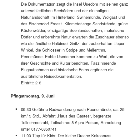
Die Dokumentation zeigt die Insel Usedom mit seinen ganz
unterschiedlichen Seebädern und der einmaligen
Naturlandschaft im Hinterland, Swinemünde, Wolgast und
das Fischerdorf Freest. Kilometerlange Sandstrände, grüne
Küstenwälder, einzigartige Seenlandschaften, malerische
Dörfer und unberührte Natur erwarten die Zuschauer ebenso
wie die ländliche Halbinsel Gnitz, der zauberhaften Lieper
Winkel, die Schlösser in Stolpe und Mellenthin,
Peenmünde. Echte Usedomer kommen zu Wort, die von
ihrer Geschichte und Kultur berichten. Faszinierende
Flugaufnahmen und historische Fotos ergänzen die
ausführliche Reisedokumentation.
Eintritt: 2 €
Pfingstmontag, 9. Juni
09.30 Geführte Radwanderung nach Peenemünde, ca. 25
km/ 5 Std., Abfahrt „Haus des Gastes“, begrenzte
Teilnehmerzahl, Teilnahme: 8 € pro Person, Anmeldung
unter 0177-6850741
11.00 Tipp für Kids: Der kleine Drache Kokosnuss –