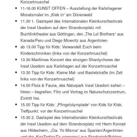
Konzertmuschel
11-16.00 KUNST OFFEN – Ausstellung der Karlshagener
Monatsmaler im „Kiek in“ am Dünenwald
11.30 1. Gastspiel des Internationalen Kleinkunstfestivals
der Insel Usedom auf dem Strandvorplatz mit
Buchfinktheater aus Göttingen, den „The Lol Brothers“ aus
Kanada/Peru und Diego Minevitz aus Argentinien
ab 13.00 Tipp für Kids: Verwandelt Euch beim
Kinderschminken (links von der Konzertmuschel)
13.30 Maritimes Konzert des einzigen Shantychores der
Insel Usedom aus Karlshagen auf der Konzertmuschel
13.30 Tipp für Kids: Kleine Mal- und Bastelstraße (im Zelt
links von der Konzertmuschel)
14.00 Flora & Fauna, des Naturpark Insel Usedom sehen –
hören – begreifen: Film und Vortrag im Naturschutzzentrum,
Eintritt frei.
15.00 Tipp für Kids: „Pfingstolympiade“ von Kids für Kids,
Treffpunkt: vor der Konzertmuschel
15.30 2. Gastspiel des Internationalen Kleinkunstfestivals
der Insel Usedom auf dem Strandvorplatz mit Herrn Konrad
aus Hildesheim, „Cia. Yo Misma“ aus Spanien/Argentinien
und der „KonZertinaZ’s company“ aus Frankreich/Belgien